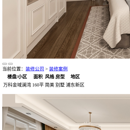
当前位置：
装修公司
>
装修案例
楼盘/小区
面积
风格
房型
地区
万科金域澜湾
160平
简美
别墅
浦东新区