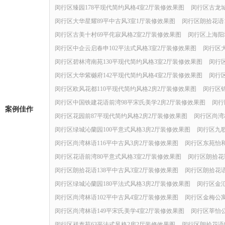
闵行区臻园178平现代简约风格4室2厅装修效果图
闵行区古龙城
闵行区大华星耀89平中古风3室1厅装修效果图
闵行区朗拾花语
闵行区古美十村69平侘寂风格2室2厅装修效果图
闵行区上海阳
闵行区中企云启春申102平法式风格3室2厅装修效果图
闵行区大
闵行区碧林湾南苑130平现代简约风格3室2厅装修效果图
闵行
闵行区大华紫樾府142平现代简约风格4室2厅装修效果图
闵行
闵行区欧风花都110平现代简约风格2房2厅装修效果图
闵行区锦
闵行区中国铁建花语前湾98平宋氏美学2房2厅装修效果图
闵行
案例佳作
闵行区花园前87平现代简约风格2房2厅装修效果图
闵行区尚湾
闵行区绿城沁蘭园100平意式风格3房2厅装修效果图
闵行区九歌
闵行区尚湾林语116平中古风3房2厅装修效果图
闵行区东苑怡和
闵行区花语前湾80平意式风格3室2厅装修效果图
闵行区朗拾花
闵行区朗拾花语138平中古风3室2厅装修效果图
闵行区朗拾花语
闵行区绿城沁蘭园180平法式风格3房2厅装修效果图
闵行区金汇
闵行区尚湾林语102平中古风4室2厅装修效果图
闵行区金梅公寓
闵行区尚湾林语149平宋氏美学4室2厅装修效果图
闵行区莘怡公
闵行区祥泰苑63平法式风格2房2厅装修效果图
闵行区朗拾花语