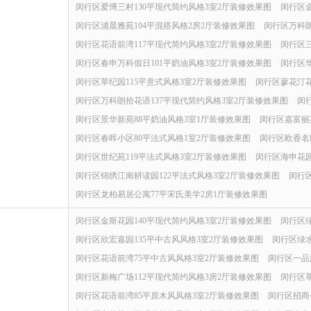
闵行区爱博三村130平现代简约风格3室2厅装修效果图
闵行区金
闵行区浦晨雅苑104平混搭风格2房2厅装修效果图
闵行区万科朗
闵行区花语前湾117平现代简约风格3室2厅装修效果图
闵行区三
闵行区春申万科假日101平奶油风格3室2厅装修效果图
闵行区华
闵行区莘纪园115平意式风格3室2厅装修效果图
闵行区蓼花汀花
闵行区万科朗拾花语137平现代简约风格3室2厅装修效果图
闵
闵行区景华新苑88平奶油风格3室1厅装修效果图
闵行区嘉富丽
闵行区春晖小区80平法式风格1室2厅装修效果图
闵行区欧香名
闵行区世纪苑119平法式风格3室2厅装修效果图
闵行区海申花园
闵行区锦绣江南耕读园122平法式风格3室2厅装修效果图
闵行
闵行区龙柏易居公寓77平宋氏美学2房1厅装修效果图
闵行区金斯花园140平现代简约风格3室2厅装修效果图
闵行区绿
闵行区欣宏嘉园135平中古风风格3室2厅装修效果图
闵行区绿水
闵行区花语前湾75平中古风风格3室2厅装修效果图
闵行区一品
闵行区新梅广场112平现代简约风格3房2厅装修效果图
闵行区莘
闵行区花语前湾85平原木风风格3室2厅装修效果图
闵行区招商公