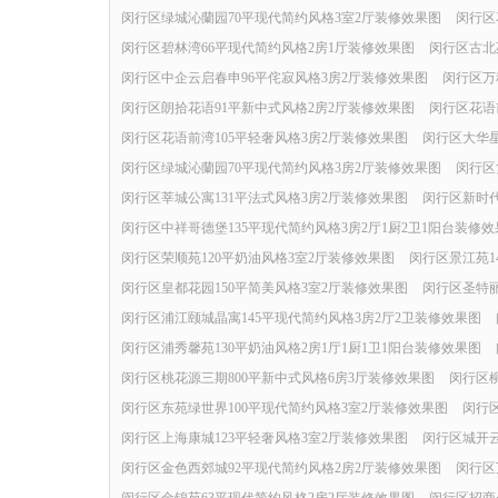
闵行区绿城沁蘭园70平现代简约风格3室2厅装修效果图
闵行区
闵行区碧林湾66平现代简约风格2房1厅装修效果图
闵行区古北
闵行区中企云启春申96平侘寂风格3房2厅装修效果图
闵行区万
闵行区朗拾花语91平新中式风格2房2厅装修效果图
闵行区花语
闵行区花语前湾105平轻奢风格3房2厅装修效果图
闵行区大华星
闵行区绿城沁蘭园70平现代简约风格3房2厅装修效果图
闵行区
闵行区莘城公寓131平法式风格3房2厅装修效果图
闵行区新时代
闵行区中祥哥德堡135平现代简约风格3房2厅1厨2卫1阳台装修效
闵行区荣顺苑120平奶油风格3室2厅装修效果图
闵行区景江苑1
闵行区皇都花园150平简美风格3室2厅装修效果图
闵行区圣特丽
闵行区浦江颐城晶寓145平现代简约风格3房2厅2卫装修效果图
闵行区浦秀馨苑130平奶油风格2房1厅1厨1卫1阳台装修效果图
闵行区桃花源三期800平新中式风格6房3厅装修效果图
闵行区柳
闵行区东苑绿世界100平现代简约风格3室2厅装修效果图
闵行
闵行区上海康城123平轻奢风格3室2厅装修效果图
闵行区城开云
闵行区金色西郊城92平现代简约风格2房2厅装修效果图
闵行区