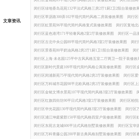
闵行区金锦苑63平现代简约风格2房2厅装修效果图
闵行区招商
闵行区绿地香岛花苑132平法式风格三房2厅1厨2卫2阳台装修效
闵行区莘沥路300弄102平现代简约风格二房装修效果图
闵行区
文章资讯
闵行区虹景苑96平现代简约风格复式装修效果图
闵行区复地北
闵行区蓝色港湾171平轻奢风格2室2厅装修效果图
闵行区一品漫
闵行区古北中央公园89平现代简约风格3室2厅装修效果图
闵行
闵行区景香苑80平奶油风格2房2厅1厨1卫1阳台装修效果图
闵
闵行区上海·未名园125平中古风风格五室二厅两卫一院子装修效
闵行区新时代景庭109平现代简约风格公寓装修效果图
闵行区金
闵行区闵浦新苑75平现代简约风格2房2厅装修效果图
闵行区爱
闵行区万科城市花园98平北欧风格2房2厅装修效果图
闵行区上
闵行区金铭文博水景苑107平现代简约风格3室2厅装修效果图
闵行区红旗四街坊90平日式风格3室2厅装修效果图
闵行区柏悦
闵行区华光花园130平现代简约风格3室2厅装修效果图
闵行区
闵行区浦江坤庭紫郡150平现代风格四室户装修效果图
闵行区
闵行区东苑古龙城600平法式风格别墅装修效果图
闵行区宝华源
闵行区万科青藤公园200平新古典风格别墅装修效果图
闵行区