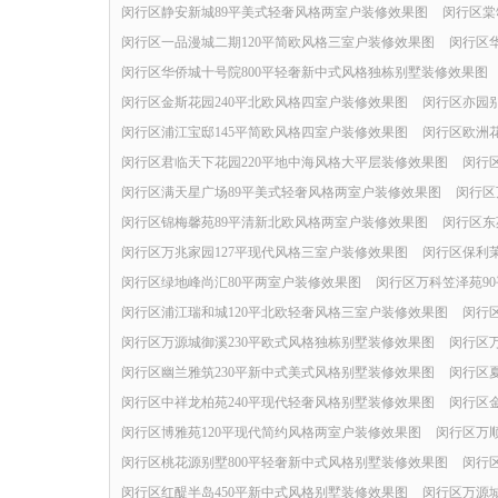
闵行区静安新城89平美式轻奢风格两室户装修效果图
闵行区棠
闵行区一品漫城二期120平简欧风格三室户装修效果图
闵行区
闵行区华侨城十号院800平轻奢新中式风格独栋别墅装修效果图
闵行区金斯花园240平北欧风格四室户装修效果图
闵行区亦园别
闵行区浦江宝邸145平简欧风格四室户装修效果图
闵行区欧洲花
闵行区君临天下花园220平地中海风格大平层装修效果图
闵行
闵行区满天星广场89平美式轻奢风格两室户装修效果图
闵行区
闵行区锦梅馨苑89平清新北欧风格两室户装修效果图
闵行区东
闵行区万兆家园127平现代风格三室户装修效果图
闵行区保利茉
闵行区绿地峰尚汇80平两室户装修效果图
闵行区万科笠泽苑9
闵行区浦江瑞和城120平北欧轻奢风格三室户装修效果图
闵行
闵行区万源城御溪230平欧式风格独栋别墅装修效果图
闵行区
闵行区幽兰雅筑230平新中式美式风格别墅装修效果图
闵行区
闵行区中祥龙柏苑240平现代轻奢风格别墅装修效果图
闵行区
闵行区博雅苑120平现代简约风格两室户装修效果图
闵行区万
闵行区桃花源别墅800平轻奢新中式风格别墅装修效果图
闵行
闵行区红醍半岛450平新中式风格别墅装修效果图
闵行区万源城